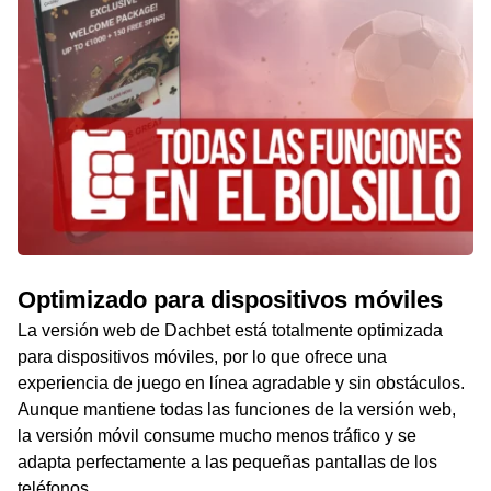
Optimizado para dispositivos móviles
La versión web de Dachbet está totalmente optimizada
para dispositivos móviles, por lo que ofrece una
experiencia de juego en línea agradable y sin obstáculos.
Aunque mantiene todas las funciones de la versión web,
la versión móvil consume mucho menos tráfico y se
adapta perfectamente a las pequeñas pantallas de los
teléfonos.