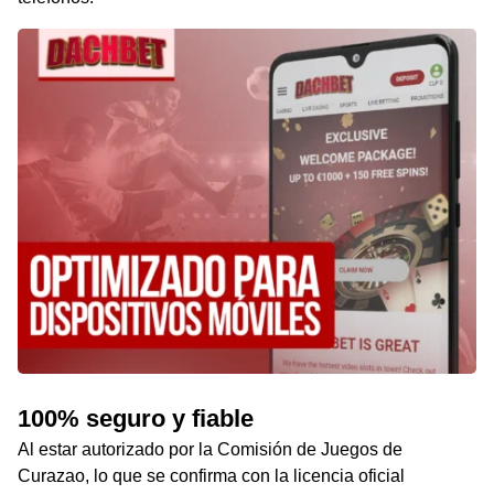
100% seguro y fiable
Al estar autorizado por la Comisión de Juegos de
Curazao, lo que se confirma con la licencia oficial