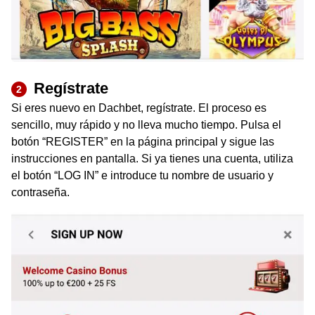
Regístrate
2
Si eres nuevo en Dachbet, regístrate. El proceso es
sencillo, muy rápido y no lleva mucho tiempo. Pulsa el
botón “REGISTER” en la página principal y sigue las
instrucciones en pantalla. Si ya tienes una cuenta, utiliza
el botón “LOG IN” e introduce tu nombre de usuario y
contraseña.