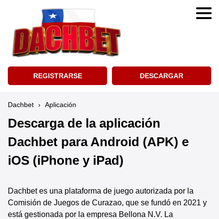
Aplicación
Registro
Bonos
REGISTRARSE
DESCARGAR
Depósito y retiro
Dachbet
›
Aplicación
Contactos
Descarga de la aplicación
Atención al cliente
Dachbet para Android (APK) e
iOS (iPhone y iPad)
Quiénes somos
Dachbet es una plataforma de juego autorizada por la
Comisión de Juegos de Curazao, que se fundó en 2021 y
está gestionada por la empresa Bellona N.V. La