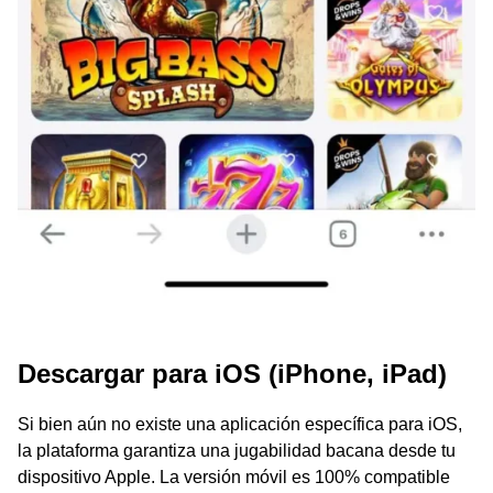
Descargar para iOS (iPhone, iPad)
Si bien aún no existe una aplicación específica para iOS,
la plataforma garantiza una jugabilidad bacana desde tu
dispositivo Apple. La versión móvil es 100% compatible