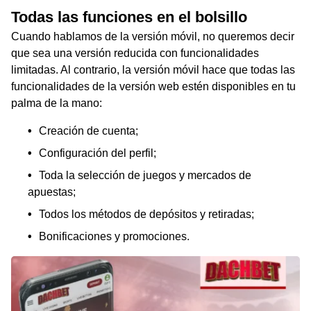
Todas las funciones en el bolsillo
Cuando hablamos de la versión móvil, no queremos decir
que sea una versión reducida con funcionalidades
Bono de deportes: 100% UP TO €100
limitadas. Al contrario, la versión móvil hace que todas las
WELCOME BONUS!
funcionalidades de la versión web estén disponibles en tu
palma de la mano:
Creación de cuenta;
Configuración del perfil;
Toda la selección de juegos y mercados de
apuestas;
Todos los métodos de depósitos y retiradas;
Bonificaciones y promociones.