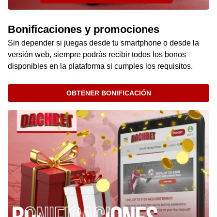
Bonificaciones y promociones
Sin depender si juegas desde tu smartphone o desde la
versión web, siempre podrás recibir todos los bonos
disponibles en la plataforma si cumples los requisitos.
OBTENER BONIFICACIÓN