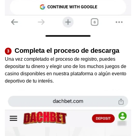
Completa el proceso de descarga
3
Una vez completado el proceso de registro, puedes
depositar tu dinero y elegir uno de los muchos juegos de
casino disponibles en nuestra plataforma o algún evento
deportivo de tu interés.