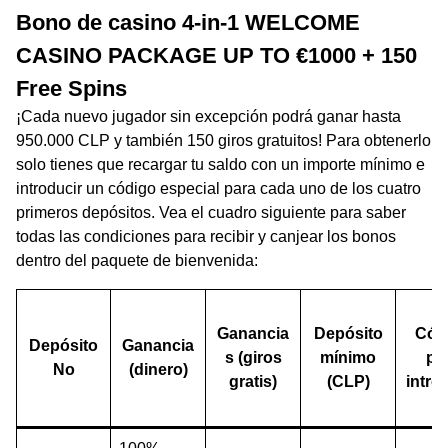
Bono de casino 4-in-1 WELCOME
CASINO PACKAGE UP TO €1000 + 150
Free Spins
¡Cada nuevo jugador sin excepción podrá ganar hasta
950.000 CLP y también 150 giros gratuitos! Para obtenerlo
solo tienes que recargar tu saldo con un importe mínimo e
introducir un código especial para cada uno de los cuatro
primeros depósitos. Vea el cuadro siguiente para saber
todas las condiciones para recibir y canjear los bonos
dentro del paquete de bienvenida:
Ganancia
Depósito
Cód
Depósito
Ganancia
s (giros
mínimo
pa
No
(dinero)
gratis)
(CLP)
intro