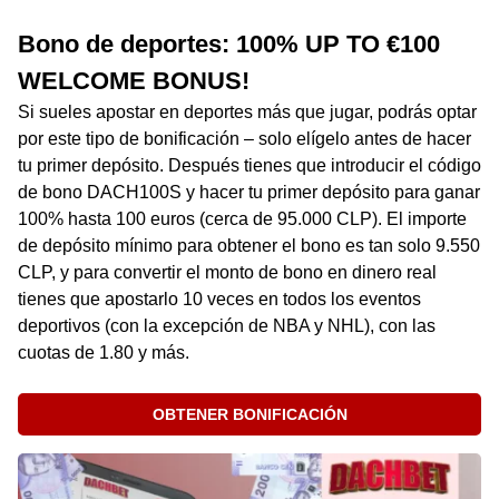
Bono de deportes: 100% UP TO €100
WELCOME BONUS!
Si sueles apostar en deportes más que jugar, podrás optar
por este tipo de bonificación – solo elígelo antes de hacer
tu primer depósito. Después tienes que introducir el código
de bono DACH100S y hacer tu primer depósito para ganar
100% hasta 100 euros (cerca de 95.000 CLP). El importe
de depósito mínimo para obtener el bono es tan solo 9.550
CLP, y para convertir el monto de bono en dinero real
tienes que apostarlo 10 veces en todos los eventos
deportivos (con la excepción de NBA y NHL), con las
cuotas de 1.80 y más.
OBTENER BONIFICACIÓN