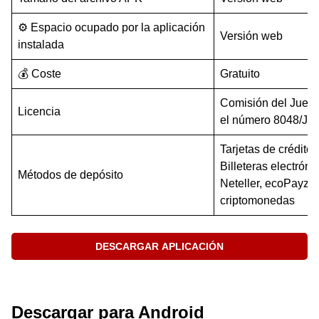
⚙️ Espacio ocupado por la aplicación
Versión web
instalada
💰 Coste
Gratuito
Comisión del Juego
Licencia
el número 8048/JA
Tarjetas de crédito 
Billeteras electrónic
Métodos de depósito
Neteller, ecoPayz, 
criptomonedas
DESCARGAR APLICACIÓN
Descargar para Android