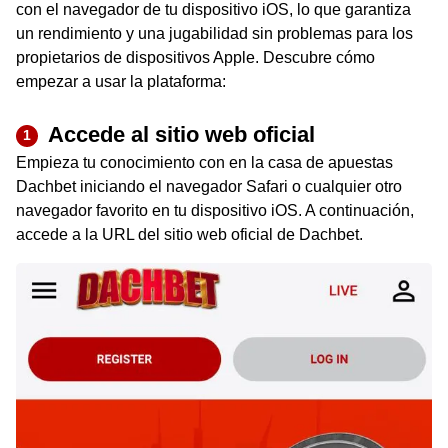
con el navegador de tu dispositivo iOS, lo que garantiza
un rendimiento y una jugabilidad sin problemas para los
propietarios de dispositivos Apple. Descubre cómo
empezar a usar la plataforma:
Accede al sitio web oficial
1
Empieza tu conocimiento con en la casa de apuestas
Dachbet iniciando el navegador Safari o cualquier otro
navegador favorito en tu dispositivo iOS. A continuación,
accede a la URL del sitio web oficial de Dachbet.