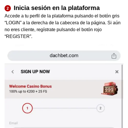
Inicia sesión en la plataforma
2
Accede a tu perfil de la plataforma pulsando el botón gris
“LOGIN” a la derecha de la cabecera de la página. Si aún
no eres cliente, regístrate pulsando el botón rojo
“REGISTER”.