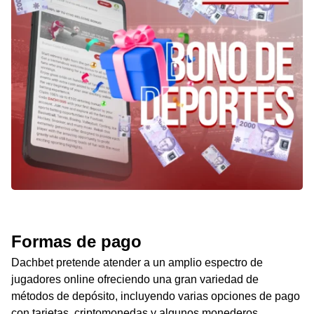
Formas de pago
Dachbet pretende atender a un amplio espectro de
jugadores online ofreciendo una gran variedad de
métodos de depósito, incluyendo varias opciones de pago
con tarjetas, criptomonedas y algunos monederos